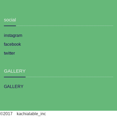
social
instagram
facebook
twitter
GALLERY
GALLERY
©2017 kachialable_inc